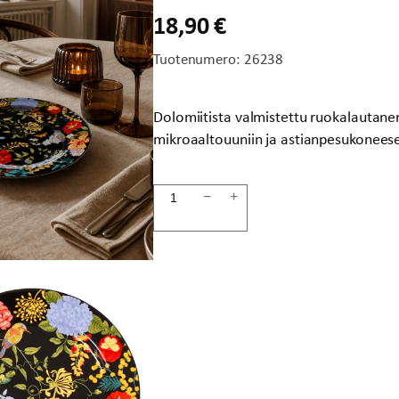
18,90
€
Tuotenumero:
26238
Dolomiitista valmistettu ruokalautanen
mikroaaltouuniin ja astianpesukonees
Ruokalautanen
−
+
tumma
kukka
27cm
määrä