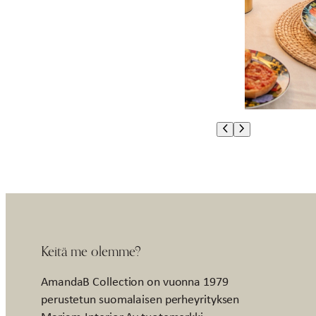
Keitä me olemme?
AmandaB Collection on vuonna 1979
perustetun suomalaisen perheyrityksen