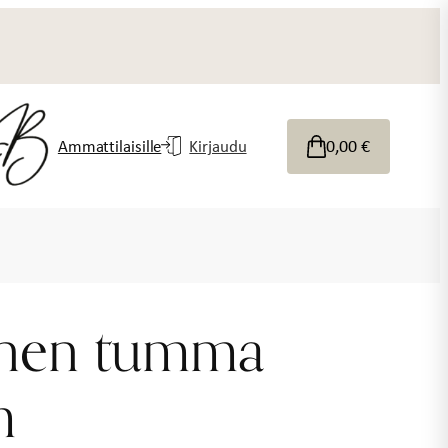
0,00
€
Ammattilaisille
Kirjaudu
anen tumma
m