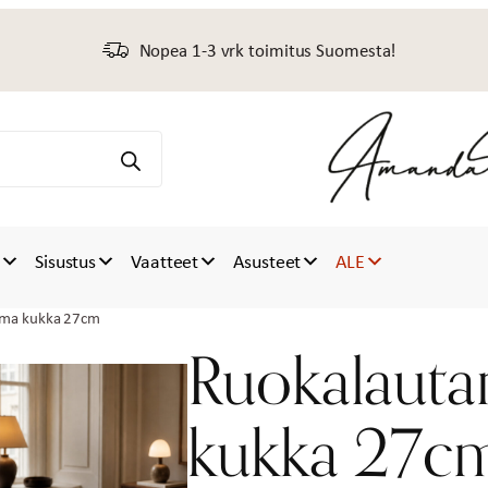
Nopea 1-3 vrk toimitus Suomesta!
t
Sisustus
Vaatteet
Asusteet
ALE
mma kukka 27cm
Ruokalaut
kukka 27c