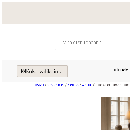
Siirry
sisältöön
Products
search
Uutuude
Koko valikoima
Etusivu
/
SISUSTUS
/
Keittiö
/
Astiat
/ Ruokalautanen tu