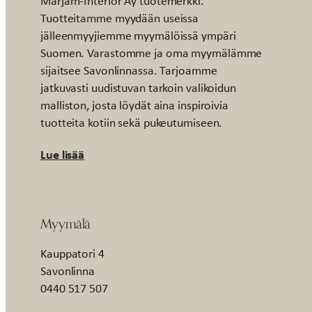
Marjam-Interior Ay tuotemerkki.
Tuotteitamme myydään useissa
jälleenmyyjiemme myymälöissä ympäri
Suomen. Varastomme ja oma myymälämme
sijaitsee Savonlinnassa. Tarjoamme
jatkuvasti uudistuvan tarkoin valikoidun
malliston, josta löydät aina inspiroivia
tuotteita kotiin sekä pukeutumiseen.
Lue lisää
Myymälä
Kauppatori 4
Savonlinna
0440 517 507