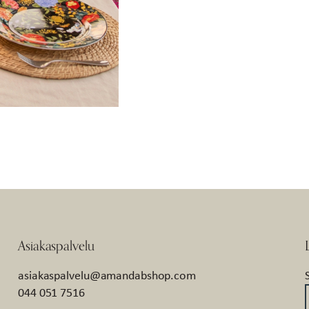
Asiakaspalvelu
asiakaspalvelu@amandabshop.com
044 051 7516