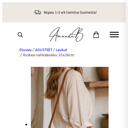
Siirry
sisältöön
Nopea 1-3 vrk toimitus Suomesta!
Etusivu
/
ASUSTEET
/
Laukut
/ Ruskea nahkalaukku 35x26cm