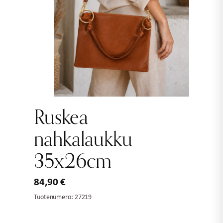
Ruskea
nahkalaukku
35x26cm
84,90
€
Tuotenumero:
27219