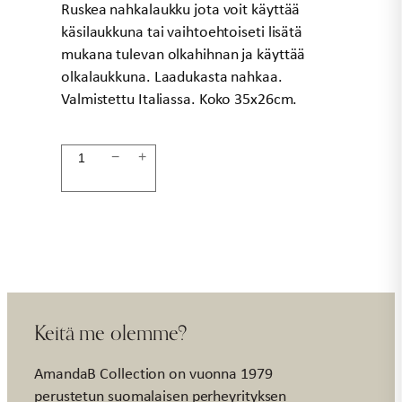
Ruskea nahkalaukku jota voit käyttää
käsilaukkuna tai vaihtoehtoiseti lisätä
mukana tulevan olkahihnan ja käyttää
olkalaukkuna. Laadukasta nahkaa.
Valmistettu Italiassa. Koko 35x26cm.
Ruskea
−
+
nahkalaukku
35x26cm
määrä
Keitä me olemme?
AmandaB Collection on vuonna 1979
perustetun suomalaisen perheyrityksen