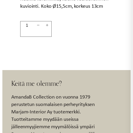
kuviointi. Koko Ø15,5cm, korkeus 13cm
Ruukku
−
+
Ø15,5cm
keramiikka
määrä
Keitä me olemme?
AmandaB Collection on vuonna 1979
perustetun suomalaisen perheyrityksen
Marjam-Interior Ay tuotemerkki.
Tuotteitamme myydään useissa
jälleenmyyjiemme myymälöissä ympäri