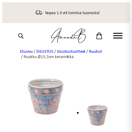
Siirry
sisältöön
Nopea 1-3 vrk toimitus Suomesta!
Etusivu
/
SISUSTUS
/
Sisustustuotteet
/
Ruukut
/ Ruukku Ø15,5cm keramiikka