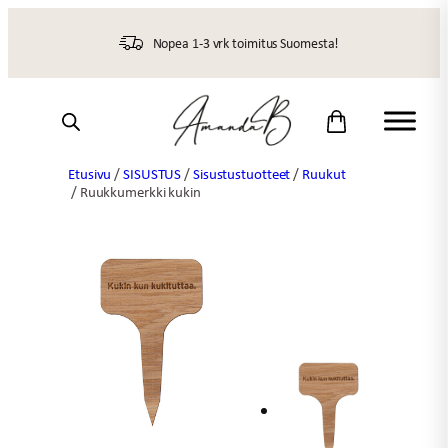
Siirry
sisältöön
Nopea 1-3 vrk toimitus Suomesta!
Etusivu
/
SISUSTUS
/
Sisustustuotteet
/
Ruukut
/ Ruukkumerkki kukin