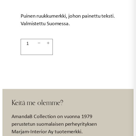
Puinen ruukkumerkki, johon painettu teksti.
Valmistettu Suomessa.
Ruukkumerkki
−
+
kukin
määrä
Keitä me olemme?
AmandaB Collection on vuonna 1979
perustetun suomalaisen perheyrityksen
Marjam-Interior Ay tuotemerkki.