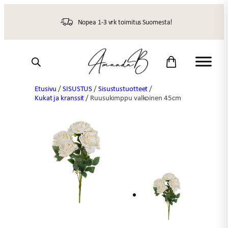
Siirry
sisältöön
Nopea 1-3 vrk toimitus Suomesta!
Etusivu
/
SISUSTUS
/
Sisustustuotteet
/
Kukat ja kranssit
/ Ruusukimppu valkoinen 45cm