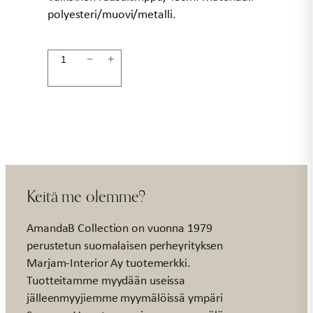
polyesteri/muovi/metalli.
Ruusukimppu
−
+
valkoinen
45cm
määrä
Keitä me olemme?
AmandaB Collection on vuonna 1979
perustetun suomalaisen perheyrityksen
Marjam-Interior Ay tuotemerkki.
Tuotteitamme myydään useissa
jälleenmyyjiemme myymälöissä ympäri