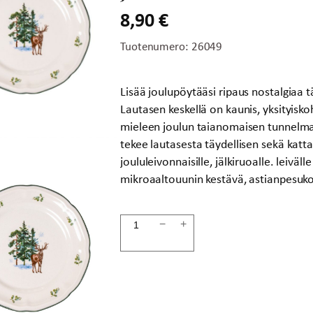
8,90
€
Tuotenumero:
26049
Lisää joulupöytääsi ripaus nostalgiaa tä
Lautasen keskellä on kaunis, yksityisk
mieleen joulun taianomaisen tunnelman
tekee lautasesta täydellisen sekä katt
joululeivonnaisille, jälkiruoalle. leiväll
mikroaaltouunin kestävä, astianpesuk
Salaattilautanen
−
+
21cm
joulu
määrä