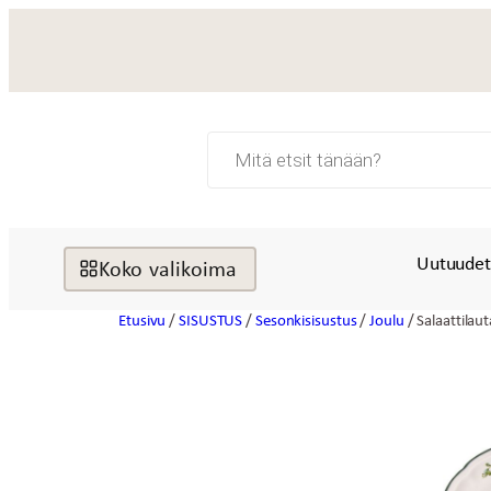
Siirry
sisältöön
Products
search
Uutuude
Koko valikoima
Etusivu
/
SISUSTUS
/
Sesonkisisustus
/
Joulu
/ Salaattilau