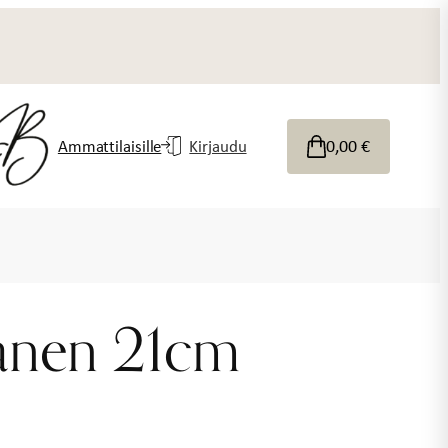
0,00
€
Ammattilaisille
Kirjaudu
tanen 21cm