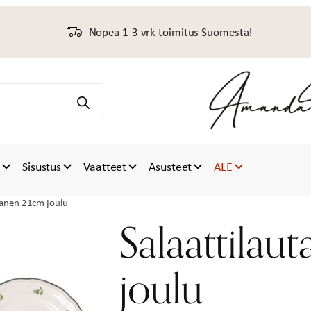
Nopea 1-3 vrk toimitus Suomesta!
t
Sisustus
Vaatteet
Asusteet
ALE
tanen 21cm joulu
Salaattilau
joulu