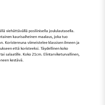
llä viehättävällä posliinisella joululautasella.
ohtainen kaurisaiheinen maalaus, joka tuo
. Koristereuna viimeistelee klassisen ilmeen ja
aukseen että koristeeksi. Täydellinen koko
e tai salaatille. Koko 21cm. Elintarviketurvallinen,
oneen kestävä.