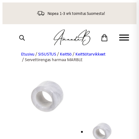
Siirry
sisältöön
Nopea 1-3 vrk toimitus Suomesta!
Etusivu
/
SISUSTUS
/
Keittiö
/
Keittiötarvikkeet
/ Servettirengas harmaa MARBLE