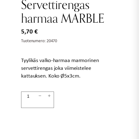
Servettirengas
harmaa MARBLE
5,70
€
Tuotenumero:
20470
Tyylikäs valko-harmaa marmorinen
servettirengas joka viimeistelee
kattauksen. Koko Ø5x3cm.
Servettirengas
−
+
harmaa
MARBLE
määrä