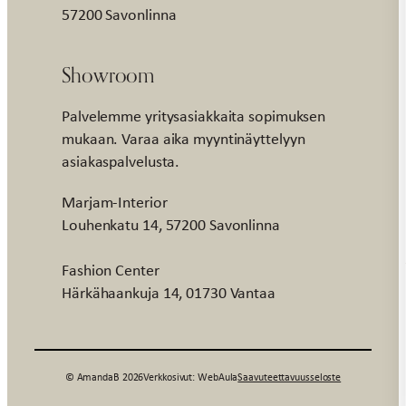
57200 Savonlinna
Showroom
Palvelemme yritysasiakkaita sopimuksen
mukaan. Varaa aika myyntinäyttelyyn
asiakaspalvelusta.
Marjam-Interior
Louhenkatu 14, 57200 Savonlinna
Fashion Center
Härkähaankuja 14, 01730 Vantaa
© AmandaB 2026
Verkkosivut: WebAula
Saavuteettavuusseloste