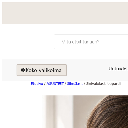
Siirry
sisältöön
Products
search
Uutuude
Koko valikoima
Etusivu
/
ASUSTEET
/
Silmälasit
/ Sinivalolasit leopardi