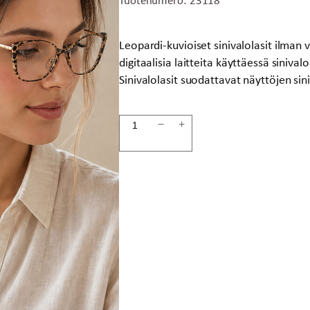
Leopardi-kuvioiset sinivalolasit ilman 
digitaalisia laitteita käyttäessä siniva
Sinivalolasit suodattavat näyttöjen sin
Sinivalolasit
−
+
leopardi
määrä