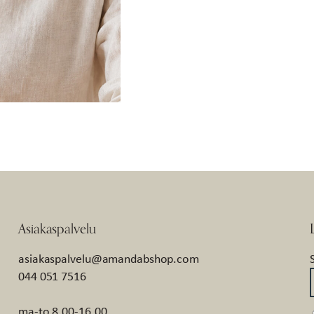
Asiakaspalvelu
asiakaspalvelu@amandabshop.com
044 051 7516
ma-to 8.00-16.00