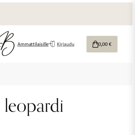
0,00
€
Ammattilaisille
Kirjaudu
t leopardi