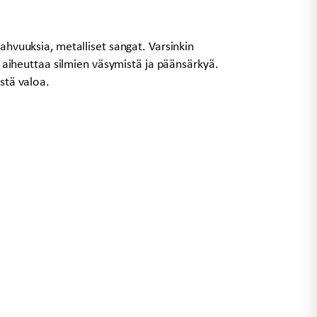
vahvuuksia, metalliset sangat. Varsinkin
lo aiheuttaa silmien väsymistä ja päänsärkyä.
istä valoa.