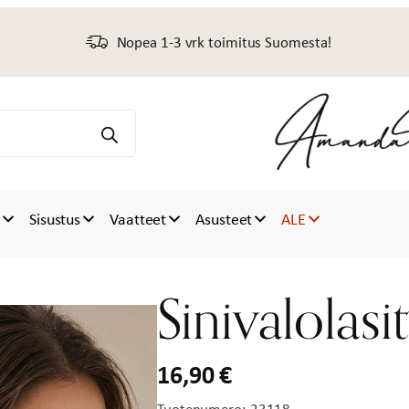
Nopea 1-3 vrk toimitus Suomesta!
t
Sisustus
Vaatteet
Asusteet
ALE
Sinivalolasi
16,90
€
Tuotenumero:
23118