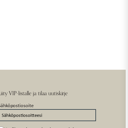
Liity VIP-listalle ja tilaa uutiskirje
Sähköpostiosoite