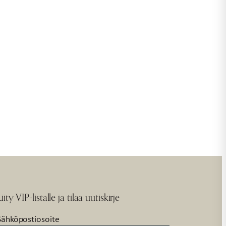
Liity VIP-listalle ja tilaa uutiskirje
Sähköpostiosoite