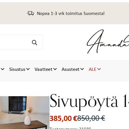
Nopea 1-3 vrk toimitus Suomesta!
t
Sisustus
Vaatteet
Asusteet
ALE
Sivupöytä
385,00
€
850,00
€
Alkuperäinen
Nykyinen
Tuotenumero:
21585