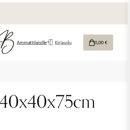
0,00
€
Ammattilaisille
Kirjaudu
 140x40x75cm