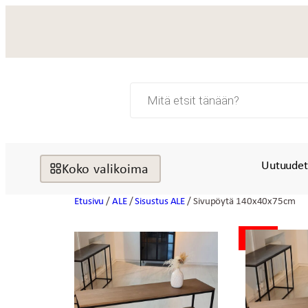
Siirry
sisältöön
Products
search
Uutuude
Koko valikoima
Etusivu
/
ALE
/
Sisustus ALE
/ Sivupöytä 140x40x75cm
ALE