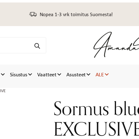
Nopea 1-3 vrk toimitus Suomesta!
t
Sisustus
Vaatteet
Asusteet
ALE
IVE
Sormus blu
EXCLUSIV