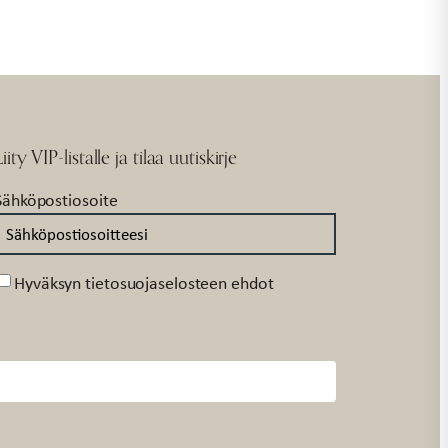
Liity VIP-listalle ja tilaa uutiskirje
Sähköpostiosoite
Suostumus
Hyväksyn tietosuojaselosteen ehdot