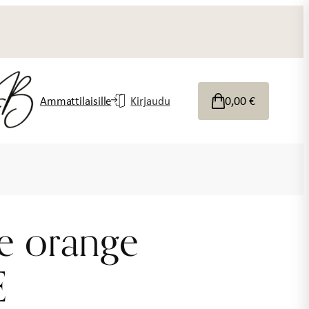
0,00
€
Ammattilaisille
Kirjaudu
e orange
E