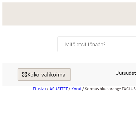
Siirry
sisältöön
Products
search
Uutuude
Koko valikoima
Etusivu
/
ASUSTEET
/
Korut
/ Sormus blue orange EXCLUS