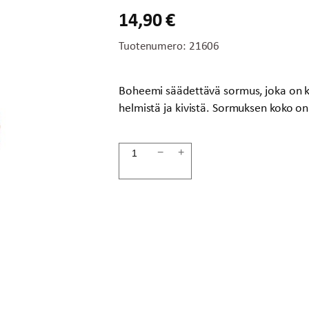
14,90
€
Tuotenumero:
21606
Boheemi säädettävä sormus, joka on koo
helmistä ja kivistä. Sormuksen koko on
Sormus
−
+
blue
orange
EXCLUSIVE
määrä