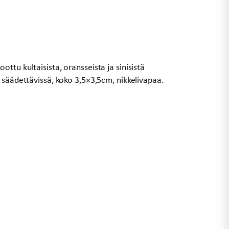
ttu kultaisista, oransseista ja sinisistä
 säädettävissä, koko 3,5×3,5cm, nikkelivapaa.