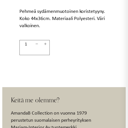
Pehmeä sydämenmuotoinen koristetyyny.
Koko 44x36cm. Materiaali Polyesteri. Väri
valkoinen.
Sydäntyyny
−
+
valkoinen
44x36cm
määrä
Keitä me olemme?
AmandaB Collection on vuonna 1979
perustetun suomalaisen perheyrityksen
Marjam-Interior Ay tuotemerkki.