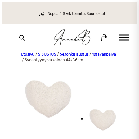
Siirry
sisältöön
Nopea 1-3 vrk toimitus Suomesta!
Etusivu
/
SISUSTUS
/
Sesonkisisustus
/
Ystävänpäivä
/ Sydäntyyny valkoinen 44x36cm