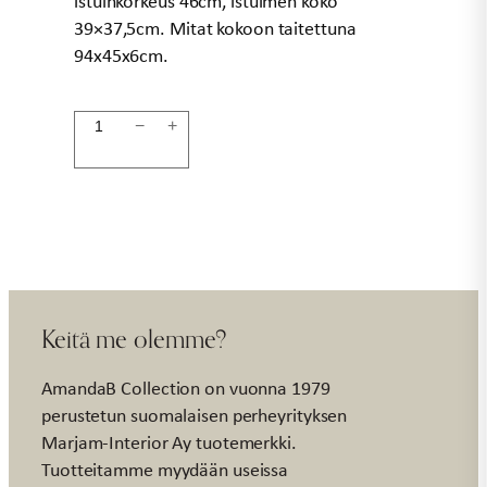
istuinkorkeus 46cm, istuimen koko
39×37,5cm. Mitat kokoon taitettuna
94x45x6cm.
Taittotuoli
−
+
pinkki
määrä
Keitä me olemme?
AmandaB Collection on vuonna 1979
perustetun suomalaisen perheyrityksen
Marjam-Interior Ay tuotemerkki.
Tuotteitamme myydään useissa