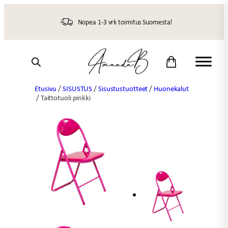
Siirry
sisältöön
Nopea 1-3 vrk toimitus Suomesta!
Etusivu
/
SISUSTUS
/
Sisustustuotteet
/
Huonekalut
/ Taittotuoli pinkki