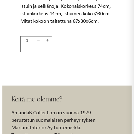
istuin ja selkänoja. Kokonaiskorkeus 74cm,
istuinkorkeus 44cm, istuimen koko Ø30cm.
Mitat kokoon taitettuna 87x30x6cm.
Taittotuoli
−
+
pinkki
30x30x74cm
määrä
Keitä me olemme?
AmandaB Collection on vuonna 1979
perustetun suomalaisen perheyrityksen
Marjam-Interior Ay tuotemerkki.