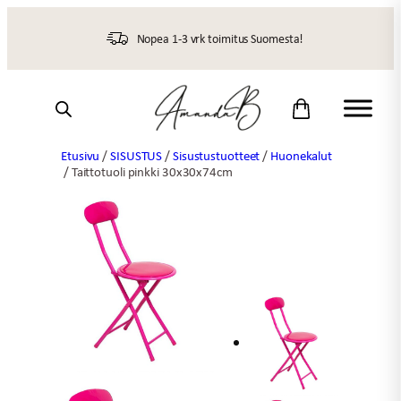
Siirry
sisältöön
Nopea 1-3 vrk toimitus Suomesta!
Etusivu
/
SISUSTUS
/
Sisustustuotteet
/
Huonekalut
/ Taittotuoli pinkki 30x30x74cm