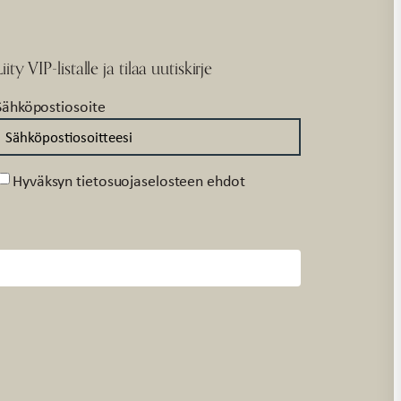
Liity VIP-listalle ja tilaa uutiskirje
Sähköpostiosoite
Suostumus
Hyväksyn tietosuojaselosteen ehdot