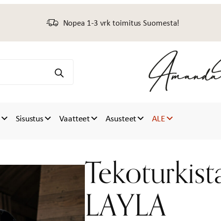
Nopea 1-3 vrk toimitus Suomesta!
t
Sisustus
Vaatteet
Asusteet
ALE
Tekoturkist
LAYLA