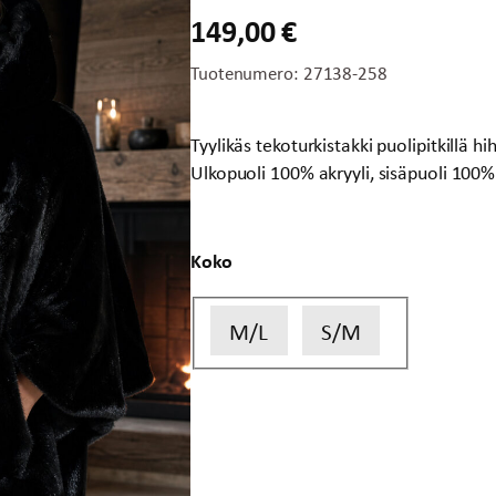
149,00
€
Tuotenumero:
27138-258
Tyylikäs tekoturkistakki puolipitkillä hi
Ulkopuoli 100% akryyli, sisäpuoli 100% p
Koko
M/L
S/M