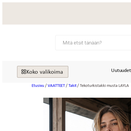
Siirry
sisältöön
Products
search
Uutuude
Koko valikoima
Etusivu
/
VAATTEET
/
Takit
/ Tekoturkistakki musta LAYLA