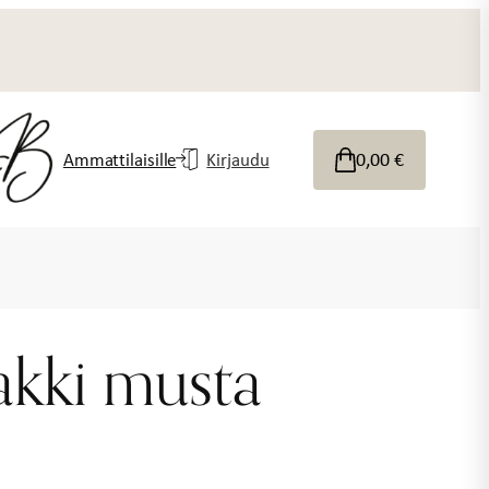
0,00
€
Ammattilaisille
Kirjaudu
akki musta