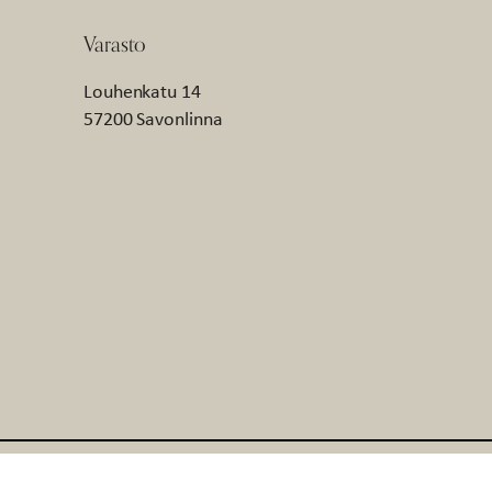
Varasto
Louhenkatu 14
57200 Savonlinna
© AmandaB 2026
Verkkosivut: WebAula
Saavuteettavuusseloste