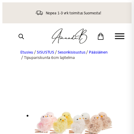
Siirry
sisältöön
Nopea 1-3 vrk toimitus Suomesta!
Etusivu
/
SISUSTUS
/
Sesonkisisustus
/
Pääsiäinen
/ Tipupariskunta 6cm lajitelma