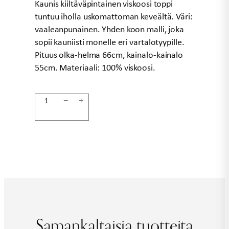
Kaunis kiiltäväpintainen viskoosi toppi
tuntuu iholla uskomattoman keveältä. Väri:
vaaleanpunainen. Yhden koon malli, joka
sopii kauniisti monelle eri vartalotyypille.
Pituus olka-helma 66cm, kainalo-kainalo
55cm. Materiaali: 100% viskoosi.
Toppi
−
+
vaaleanpunainen
LENE
määrä
Samankaltaisia tuotteita