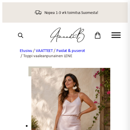
Siirry
sisältöön
Nopea 1-3 vrk toimitus Suomesta!
Etusivu
/
VAATTEET
/
Paidat & puserot
/ Toppi vaaleanpunainen LENE
UUTTA