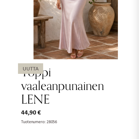
Toppi
UUTTA
vaaleanpunainen
LENE
44,90
€
Tuotenumero:
28056