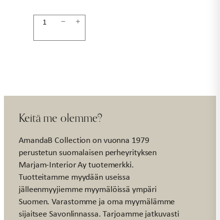
Tuoksukynttilä
−
+
cashmere
suede
määrä
Keitä me olemme?
AmandaB Collection on vuonna 1979
perustetun suomalaisen perheyrityksen
Marjam-Interior Ay tuotemerkki.
Tuotteitamme myydään useissa
jälleenmyyjiemme myymälöissä ympäri
Suomen. Varastomme ja oma myymälämme
sijaitsee Savonlinnassa. Tarjoamme jatkuvasti