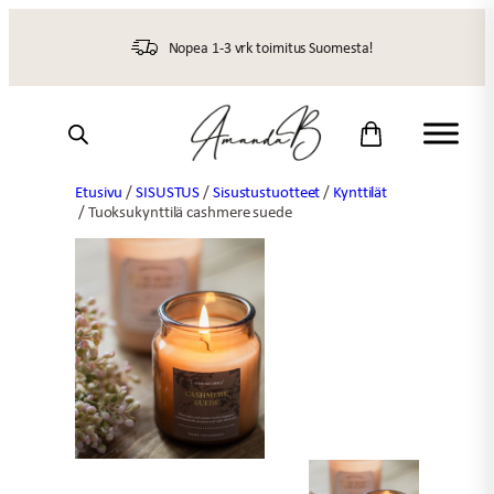
Siirry
sisältöön
Nopea 1-3 vrk toimitus Suomesta!
Etusivu
/
SISUSTUS
/
Sisustustuotteet
/
Kynttilät
/ Tuoksukynttilä cashmere suede