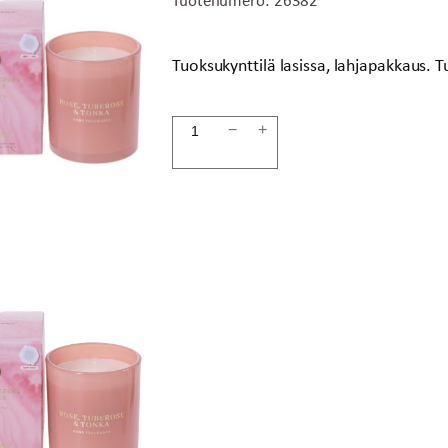
Tuoksukynttilä lasissa, lahjapakkaus. 
Tuoksukynttilä
−
+
pinkki
määrä