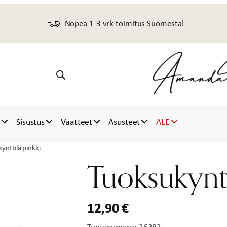
Nopea 1-3 vrk toimitus Suomesta!
t
Sisustus
Vaatteet
Asusteet
ALE
ynttilä pinkki
Tuoksukyntt
12,90
€
Tuotenumero:
26382