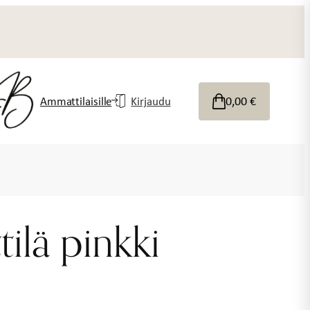
0,00
€
Ammattilaisille
Kirjaudu
ilä pinkki