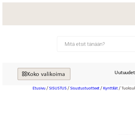
Siirry
sisältöön
Products
search
Uutuude
Koko valikoima
Etusivu
/
SISUSTUS
/
Sisustustuotteet
/
Kynttilät
/ Tuoksuk