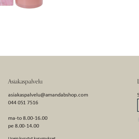
Asiakaspalvelu
asiakaspalvelu@amandabshop.com
044 051 7516
ma-to 8.00-16.00
pe 8.00-14.00
Usein kysytyt kysymykset