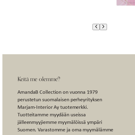
Keitä me olemme?
AmandaB Collection on vuonna 1979
perustetun suomalaisen perheyrityksen
Marjam-Interior Ay tuotemerkki.
Tuotteitamme myydään useissa
jälleenmyyjiemme myymälöissä ympäri
Suomen. Varastomme ja oma myymälämme