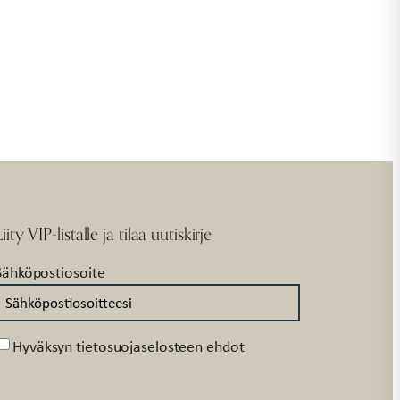
Liity VIP-listalle ja tilaa uutiskirje
Sähköpostiosoite
Suostumus
Hyväksyn tietosuojaselosteen ehdot