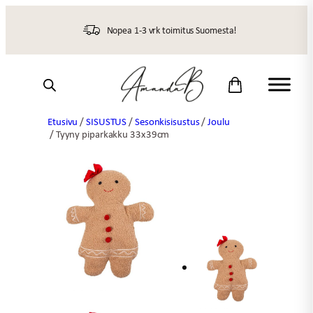
Siirry
sisältöön
Nopea 1-3 vrk toimitus Suomesta!
Etusivu
/
SISUSTUS
/
Sesonkisisustus
/
Joulu
/ Tyyny piparkakku 33x39cm