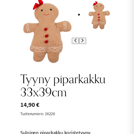
Tyyny piparkakku
33x39cm
14,90
€
Tuotenumero:
26226
Suloinen piparkakku koristetyyny,