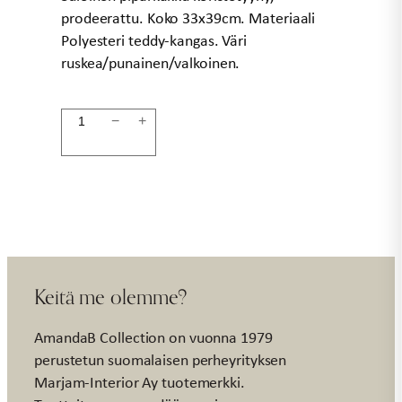
prodeerattu. Koko 33x39cm. Materiaali
Polyesteri teddy-kangas. Väri
ruskea/punainen/valkoinen.
Tyyny
−
+
piparkakku
33x39cm
määrä
Keitä me olemme?
AmandaB Collection on vuonna 1979
perustetun suomalaisen perheyrityksen
Marjam-Interior Ay tuotemerkki.