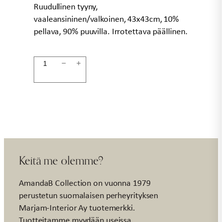
Ruudullinen tyyny,
vaaleansininen/valkoinen, 43x43cm, 10%
pellava, 90% puuvilla. Irrotettava päällinen.
Tyyny
−
+
sininen
ruutu
43x43cm
määrä
Keitä me olemme?
AmandaB Collection on vuonna 1979
perustetun suomalaisen perheyrityksen
Marjam-Interior Ay tuotemerkki.
Tuotteitamme myydään useissa