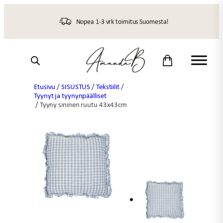
Siirry
sisältöön
Nopea 1-3 vrk toimitus Suomesta!
Etusivu
/
SISUSTUS
/
Tekstiilit
/
Tyynyt ja tyynynpäälliset
/ Tyyny sininen ruutu 43x43cm