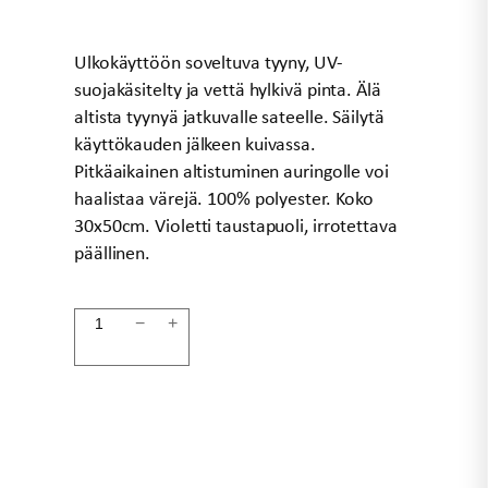
Ulkokäyttöön soveltuva tyyny, UV-
suojakäsitelty ja vettä hylkivä pinta. Älä
altista tyynyä jatkuvalle sateelle. Säilytä
käyttökauden jälkeen kuivassa.
Pitkäaikainen altistuminen auringolle voi
haalistaa värejä. 100% polyester. Koko
30x50cm. Violetti taustapuoli, irrotettava
päällinen.
Tyyny
−
+
ulkokäyttöön
chill
raita
määrä