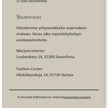
57200 Savonlinna
Showroom
Palvelemme yritysasiakkaita sopimuksen
mukaan. Varaa aika myyntinäyttelyyn
asiakaspalvelusta.
Marjam-Interior
Louhenkatu 14, 57200 Savonlinna
Fashion Center
Härkähaankuja 14, 01730 Vantaa
© AmandaB 2026
Verkkosivut: WebAula
Saavuteettavuusseloste