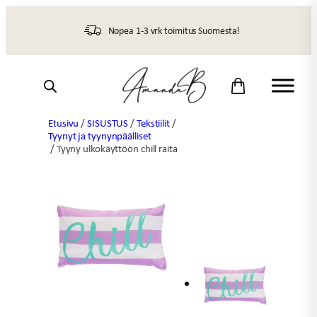
Siirry
sisältöön
Nopea 1-3 vrk toimitus Suomesta!
Etusivu
/
SISUSTUS
/
Tekstiilit
/
Tyynyt ja tyynynpäälliset
/ Tyyny ulkokäyttöön chill raita