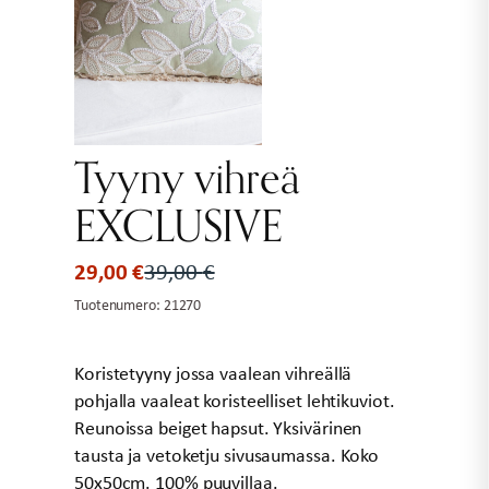
Tyyny vihreä
EXCLUSIVE
29,00
€
39,00
€
Alkuperäinen
Nykyinen
hinta
hinta
Tuotenumero:
21270
oli:
on:
39,00 €.
29,00 €.
Koristetyyny jossa vaalean vihreällä
pohjalla vaaleat koristeelliset lehtikuviot.
Reunoissa beiget hapsut. Yksivärinen
tausta ja vetoketju sivusaumassa. Koko
50x50cm. 100% puuvillaa.