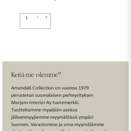
Tyyny
−
+
vihreä
EXCLUSIVE
määrä
Keitä me olemme?
AmandaB Collection on vuonna 1979
perustetun suomalaisen perheyrityksen
Marjam-Interior Ay tuotemerkki.
Tuotteitamme myydään useissa
jälleenmyyjiemme myymälöissä ympäri
Suomen. Varastomme ja oma myymälämme