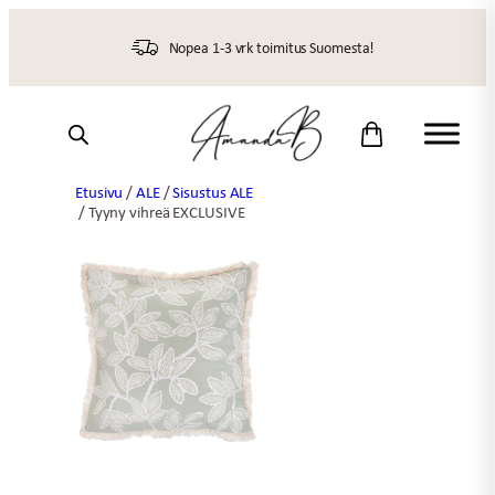
Siirry
sisältöön
Nopea 1-3 vrk toimitus Suomesta!
Etusivu
/
ALE
/
Sisustus ALE
/ Tyyny vihreä EXCLUSIVE