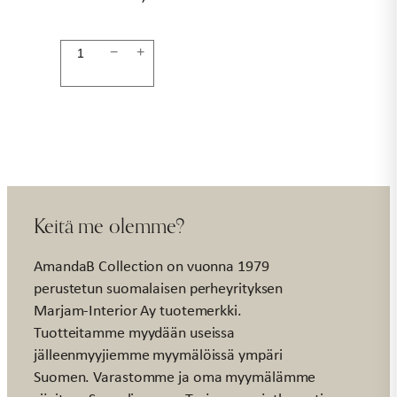
Vaasi
−
+
35,5cm
valkoinen
TERRA
määrä
Keitä me olemme?
AmandaB Collection on vuonna 1979
perustetun suomalaisen perheyrityksen
Marjam-Interior Ay tuotemerkki.
Tuotteitamme myydään useissa
jälleenmyyjiemme myymälöissä ympäri
Suomen. Varastomme ja oma myymälämme