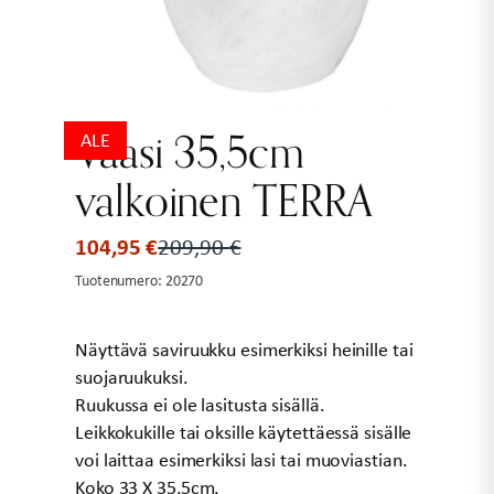
Vaasi 35,5cm
ALE
valkoinen TERRA
104,95
€
209,90
€
Alkuperäinen
Nykyinen
hinta
hinta
Tuotenumero:
20270
oli:
on:
209,90 €.
104,95 €.
Näyttävä saviruukku esimerkiksi heinille tai
suojaruukuksi.
Ruukussa ei ole lasitusta sisällä.
Leikkokukille tai oksille käytettäessä sisälle
voi laittaa esimerkiksi lasi tai muoviastian.
Koko 33 X 35,5cm.