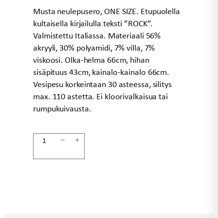
Musta neulepusero, ONE SIZE. Etupuolella
kultaisella kirjailulla teksti ”ROCK”.
Valmistettu Italiassa. Materiaali 56%
akryyli, 30% polyamidi, 7% villa, 7%
viskoosi. Olka-helma 66cm, hihan
sisäpituus 43cm, kainalo-kainalo 66cm.
Vesipesu korkeintaan 30 asteessa, silitys
max. 110 astetta. Ei kloorivalkaisua tai
rumpukuivausta.
Villaneule
−
+
musta
ROCK
määrä