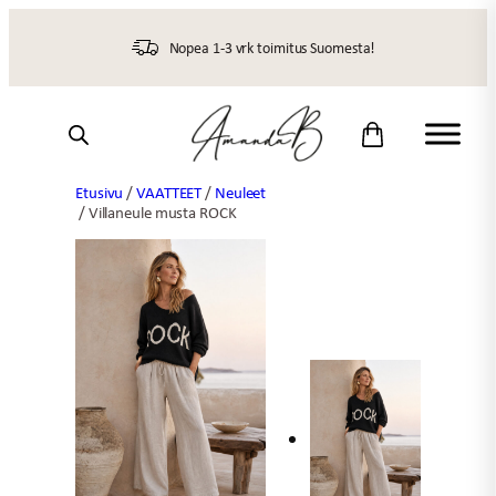
Siirry
sisältöön
Nopea 1-3 vrk toimitus Suomesta!
Etusivu
/
VAATTEET
/
Neuleet
/ Villaneule musta ROCK