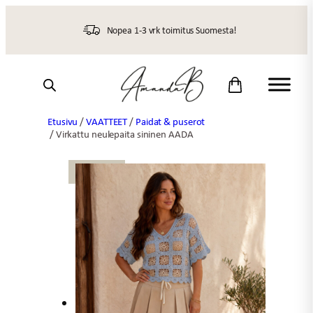
Siirry
sisältöön
Nopea 1-3 vrk toimitus Suomesta!
Etusivu
/
VAATTEET
/
Paidat & puserot
/ Virkattu neulepaita sininen AADA
UUTTA