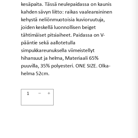
kesäpaita. Tässä neulepaidassa on kaunis
kahden sävyn liitto: raikas vaaleansininen
kehystä neliönmuotoisia kuvioruutuja,
joiden keskellä luonnollisen beiget
tähtimäiset pitsiaiheet. Paidassa on V-
pääntie sekä aallotetulla
simpukkareunuksella viimeistellyt
hihansuut ja helma, Materiaali 65%
puuvilla, 35% polyesteri. ONE SIZE. Olka-
helma 52cm.
Virkattu
−
+
neulepaita
sininen
AADA
määrä