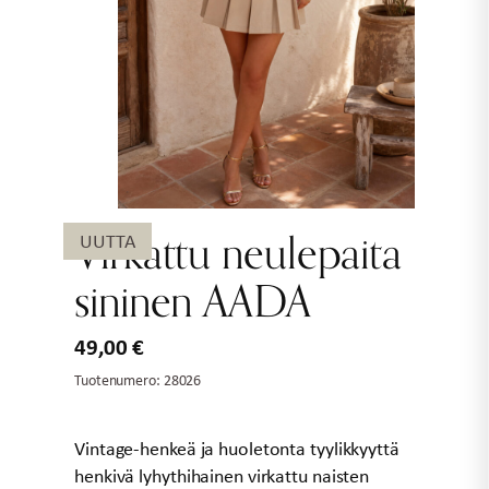
Virkattu neulepaita
UUTTA
sininen AADA
49,00
€
Tuotenumero:
28026
Vintage-henkeä ja huoletonta tyylikkyyttä
henkivä lyhythihainen virkattu naisten