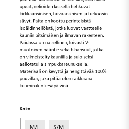
upeat, neliöiden keskellä hehkuvat
kirkkaansinisen, taivaansinisen ja turkoosin
sävyt. Paita on koottu perinteisistä
isoäidinneliöistä, jotka luovat vaatteelle
kauniin pitsimäisen ja ilmavan rakenteen.
Paidassa on naisellinen, loivasti V-
muotoinen pääntie sekä hihansuut, jotka
on viimeistelty kauniilla ja suloiseksi
aallotetulla simpukkareunuksella.
Materiaali on kevyttä ja hengittävää 100%
puuvillaa, joka pitää olon raikkaana
kuuminakin kesäpäivinä.
Koko
M/L
S/M