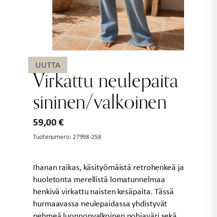
UUTTA
Virkattu neulepaita
sininen/valkoinen
59,00
€
Tuotenumero:
27998-258
Ihanan raikas, käsityömäistä retrohenkeä ja
huoletonta merellistä lomatunnelmaa
henkivä virkattu naisten kesäpaita. Tässä
hurmaavassa neulepaidassa yhdistyvät
pehmeä luonnonvalkoinen pohjaväri sekä