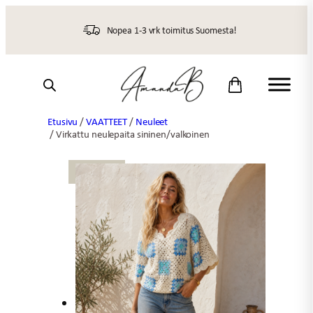
Siirry
sisältöön
Nopea 1-3 vrk toimitus Suomesta!
Etusivu
/
VAATTEET
/
Neuleet
/ Virkattu neulepaita sininen/valkoinen
UUTTA